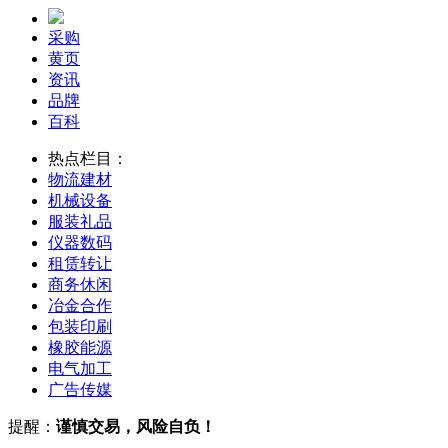
采购
黄页
资讯
品牌
百科
热点栏目：
物流
建材
机械
设备
服装
礼品
仪器
数码
租赁
转让
商务
休闲
冶金
合作
包装
印刷
橡胶
能源
电气
加工
广告
传媒
提醒：
谨慎交易，风险自负！