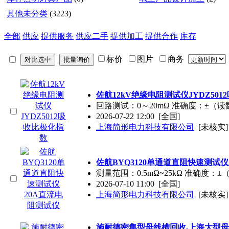
其他未分类
(3223)
全部
供应
提供服务
供应二手
提供加工
提供合作
库存
标价
图片
商务
佐航12kV绝缘电阻测试仪JYDZ50
回路测试：0～20mΩ 准确度：±（读数
2026-07-22 12:00
[全国]
上海简形电力科技有限公司
[未核实]
佐航BYQ3120单通道直阻快速测试
测量范围：0.5mΩ~25kΩ 准确度：±
2026-07-10 11:00
[全国]
上海简形电力科技有限公司
[未核实]
施耐德密集型母线槽回收,上海大型