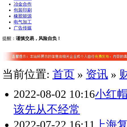
冶金
合作
包装
印刷
橡胶
能源
电气
加工
广告
传媒
提醒：
谨慎交易，风险自负！
当前位置:
首页
»
资讯
»
2022-08-02 10:16
小红帽
该先从不经常
2022-07-22 16:11
上海复