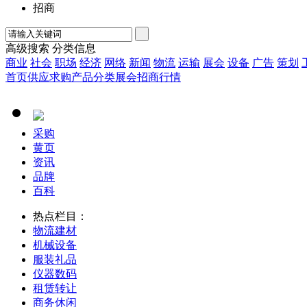
招商
高级搜索
分类信息
商业
社会
职场
经济
网络
新闻
物流
运输
展会
设备
广告
策划
首页
供应
求购
产品
分类
展会
招商
行情
采购
黄页
资讯
品牌
百科
热点栏目：
物流
建材
机械
设备
服装
礼品
仪器
数码
租赁
转让
商务
休闲