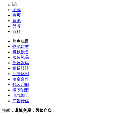
采购
黄页
资讯
品牌
百科
热点栏目：
物流
建材
机械
设备
服装
礼品
仪器
数码
租赁
转让
商务
休闲
冶金
合作
包装
印刷
橡胶
能源
电气
加工
广告
传媒
提醒：
谨慎交易，风险自负！