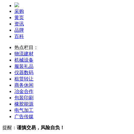
采购
黄页
资讯
品牌
百科
热点栏目：
物流
建材
机械
设备
服装
礼品
仪器
数码
租赁
转让
商务
休闲
冶金
合作
包装
印刷
橡胶
能源
电气
加工
广告
传媒
提醒：
谨慎交易，风险自负！