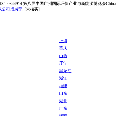
4914 第八届中国广州国际环保产业与新能源博览会China Internatio
限公司招展部
[未核实]
上海
重庆
山西
辽宁
黑龙江
浙江
福建
山东
湖北
广东
海南