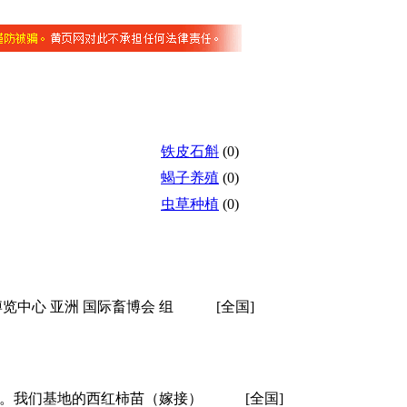
铁皮石斛
(0)
蝎子养殖
(0)
虫草种植
(0)
重庆国际博览中心 亚洲 国际畜博会 组
[全国]
售中。我们基地的西红柿苗（嫁接）
[全国]