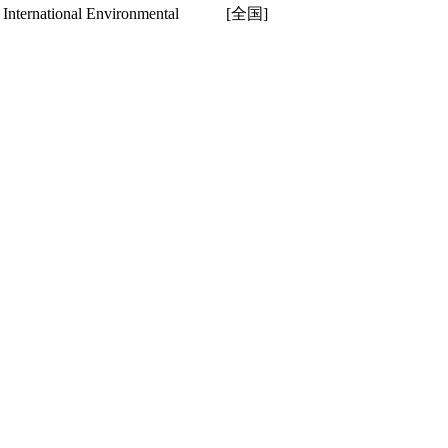
nal Environmental
[全国]